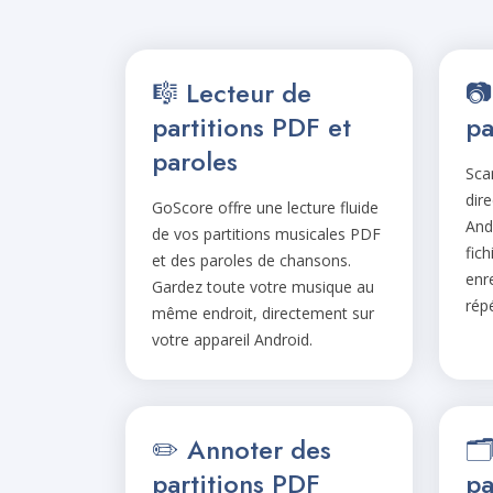
🎼 Lecteur de
📷
partitions PDF et
pa
paroles
Sca
dir
GoScore offre une lecture fluide
And
de vos partitions musicales PDF
fich
et des paroles de chansons.
enre
Gardez toute votre musique au
rép
même endroit, directement sur
votre appareil Android.
✏️ Annoter des
🗂
partitions PDF
pa