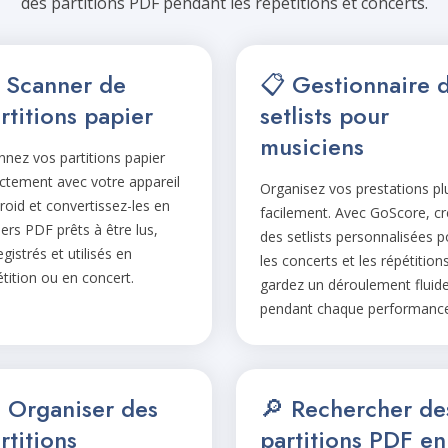
des partitions PDF pendant les répétitions et concerts.
 Scanner de
📋 Gestionnaire 
rtitions papier
setlists pour
musiciens
nnez vos partitions papier
ectement avec votre appareil
Organisez vos prestations pl
roid et convertissez-les en
facilement. Avec GoScore, c
iers PDF prêts à être lus,
des setlists personnalisées p
gistrés et utilisés en
les concerts et les répétitions
étition ou en concert.
gardez un déroulement fluid
pendant chaque performance
️ Organiser des
🔎 Rechercher de
rtitions
partitions PDF en