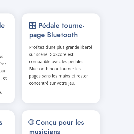
de
🎛️ Pédale tourne-
page Bluetooth
Profitez d’une plus grande liberté
sur scène. GoScore est
us
compatible avec les pédales
réez
Bluetooth pour tourner les
our
pages sans les mains et rester
, et
concentré sur votre jeu.
e
.
s
🌐 Conçu pour les
musiciens