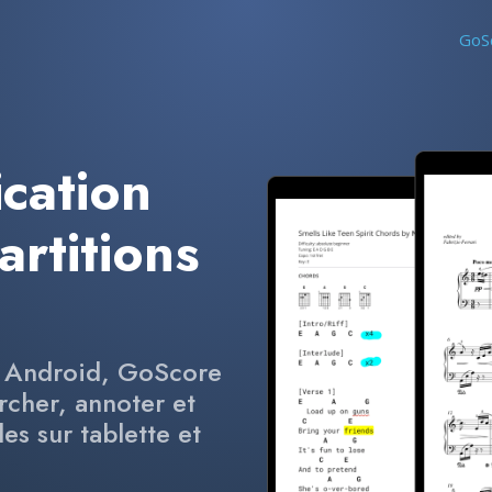
GoS
cation
artitions
r Android, GoScore
ercher, annoter et
es sur tablette et